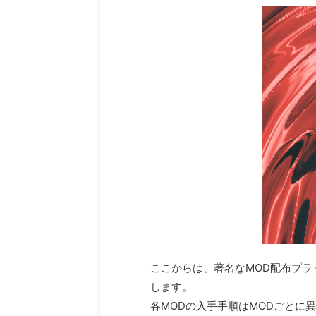
ここからは、著名なMOD配布プラット
します。
各MODの入手手順はMODごとに