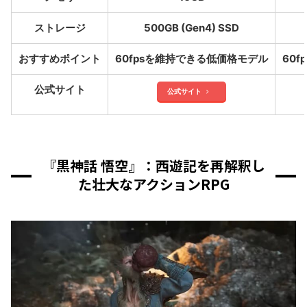
ストレージ
500GB (Gen4) SSD
おすすめポイント
60fpsを維持できる低価格モデル
60
公式サイト
公式サイト
『黒神話 悟空』：西遊記を再解釈し
た壮大なアクションRPG