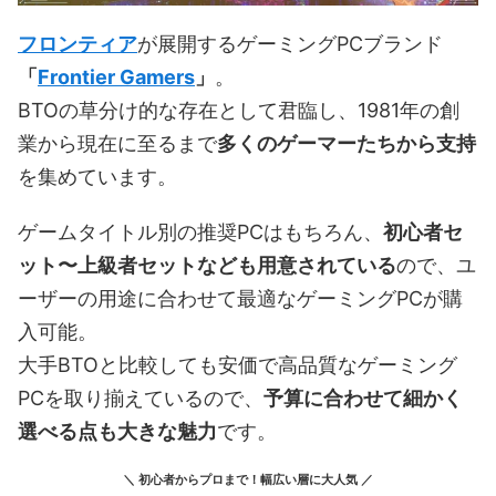
フロンティア
が展開するゲーミングPCブランド
「
Frontier Gamers
」
。
BTOの草分け的な存在として君臨し、1981年の創
業から現在に至るまで
多くのゲーマーたちから支持
を集めています。
ゲームタイトル別の推奨PCはもちろん、
初心者セ
ット〜上級者セットなども用意されている
ので、ユ
ーザーの用途に合わせて最適なゲーミングPCが購
入可能。
大手BTOと比較しても安価で高品質なゲーミング
PCを取り揃えているので、
予算に合わせて細かく
選べる点も大きな魅力
です。
＼ 初心者からプロまで！幅広い層に大人気 ／