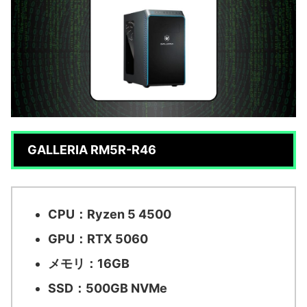
GALLERIA RM5R-R46
CPU：Ryzen 5 4500
GPU：RTX 5060
メモリ：16GB
SSD：500GB NVMe