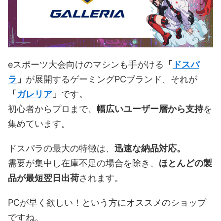
eスポーツ大会向けのマシンも手がける
「
ドスパ
ラ
」
が展開するゲーミングPCブランド、それが
「
ガレリア
」
です。
初心者からプロまで、
幅広いユーザー層から支持
を
集めています。
ドスパラの最大の特徴は、
迅速な納品対応。
需要が集中し在庫不足の場合を除き、
ほとんどの製
品が最短翌日出荷
されます。
PCが早く欲しい！という方にオススメのショップ
ですね。