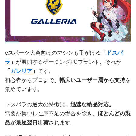
eスポーツ大会向けのマシンも手がける
「
ドスパ
ラ
」
が展開するゲーミングPCブランド、それが
「
ガレリア
」
です。
初心者からプロまで、
幅広いユーザー層から支持
を
集めています。
ドスパラの最大の特徴は、
迅速な納品対応。
需要が集中し在庫不足の場合を除き、
ほとんどの製
品が最短翌日出荷
されます。