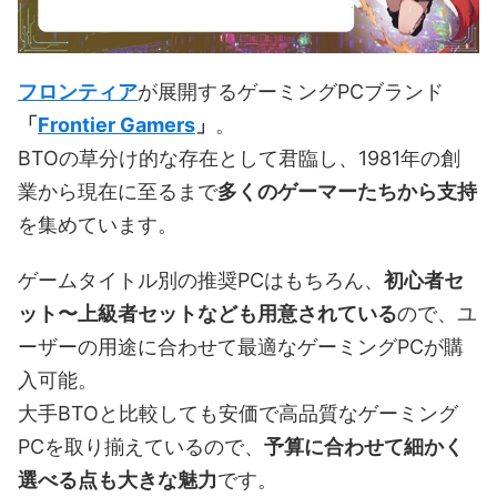
フロンティア
が展開するゲーミングPCブランド
「
Frontier Gamers
」
。
BTOの草分け的な存在として君臨し、1981年の創
業から現在に至るまで
多くのゲーマーたちから支持
を集めています。
ゲームタイトル別の推奨PCはもちろん、
初心者セ
ット〜上級者セットなども用意されている
ので、ユ
ーザーの用途に合わせて最適なゲーミングPCが購
入可能。
大手BTOと比較しても安価で高品質なゲーミング
PCを取り揃えているので、
予算に合わせて細かく
選べる点も大きな魅力
です。