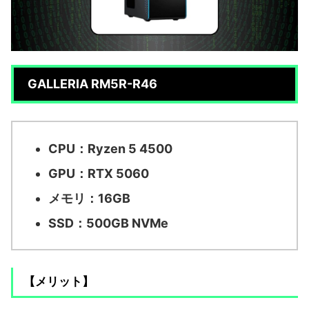
GALLERIA RM5R-R46
CPU：Ryzen 5 4500
GPU：RTX 5060
メモリ：16GB
SSD：500GB NVMe
【メリット】