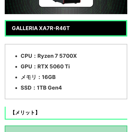
GALLERIA XA7R-R46T
CPU：Ryzen 7 5700X
GPU：RTX 5060 Ti
メモリ：16GB
SSD：1TB Gen4
【メリット】