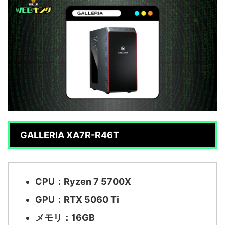
GALLERIA XA7R-R46T
CPU：Ryzen 7 5700X
GPU：RTX 5060 Ti
メモリ：16GB