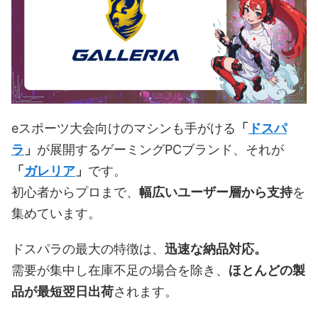
eスポーツ大会向けのマシンも手がける
「
ドスパ
ラ
」
が展開するゲーミングPCブランド、それが
「
ガレリア
」
です。
初心者からプロまで、
幅広いユーザー層から支持
を
集めています。
ドスパラの最大の特徴は、
迅速な納品対応。
需要が集中し在庫不足の場合を除き、
ほとんどの製
品が最短翌日出荷
されます。