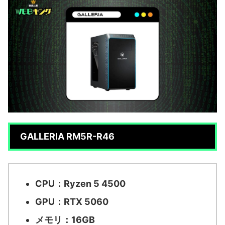
GALLERIA RM5R-R46
CPU：Ryzen 5 4500
GPU：RTX 5060
メモリ：16GB