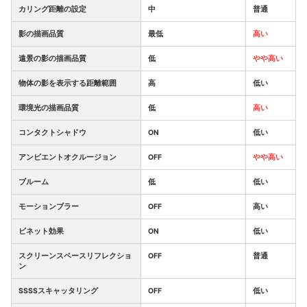
カリング距離の設定
中
普通
影の描画品質
最低
高い
遠景の影の描画品質
低
やや高い
物体の影を表示する距離範囲
高
低い
環境光の描画品質
低
高い
コンタクトシャドウ
ON
低い
アンビエントオクルージョン
OFF
やや高い
ブルーム
低
低い
モーションブラー
OFF
高い
ビネット効果
ON
低い
スクリーンスペースリフレクショ
OFF
普通
ン
SSSSスキャッタリング
OFF
低い