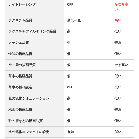
レイトレーシング
OFF
かなり高
い
テクスチャ品質
最低～低
高い
テクスチャフィルタリング品質
高
低い
メッシュ品質
中
普通
怪我の描画品質
低
低い
空・雲の描画品質
低
やや高い
草木の描画品質
低
低い
草木の揺れ設定
ON
低い
風の流体シミュレーション
高
低い
地面の描画品質
低
普通
砂・雪などの描画品質
低
低い
水の流体エフェクトの設定
有効
低い