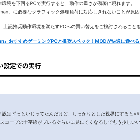
奨動作環境を下回るPCで実行すると、動作の重さが顕著に現れます。
Human』に必要なグラフィック処理負荷に対応しきれないことが原
、上記推奨動作環境を満たすPCへの買い替えをご検討されること
uman』おすすめゲーミングPCと推奨スペック！MODが快適に遊べ
い設定での実行
ィック設定ずっといじってたんだけど、しっかりとした視界にするとV
Rスコープの十字線がブレるぐらいに見にくくなるしでもう少しい