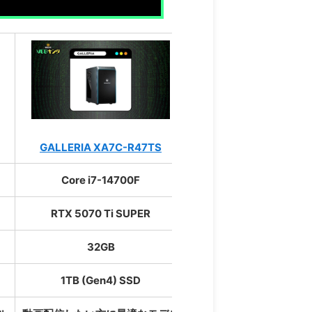
GALLERIA XA7C-R47TS
G
Core i7-14700F
RTX 5070 Ti SUPER
32GB
1TB (Gen4) SSD