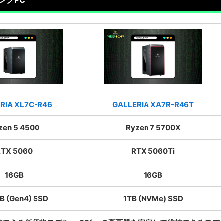
ングPC
RIA XL7C-R46
GALLERIA XA7R-R46T
zen 5 4500
Ryzen 7 5700X
RTX 5060
RTX 5060Ti
16GB
16GB
B (Gen4) SSD
1TB (NVMe) SSD