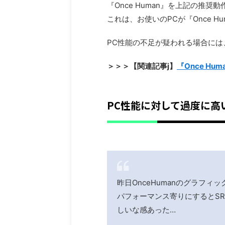
『Once Human』を上記の推
これは、お使いのPCが『Once 
PC性能の不足が疑われる場合には
＞＞＞【関連記事j】
『Once H
PC性能に対して過度に高
昨日OnceHumanのグラフ
パフォーマンス寄りにするとS
しいな感あった…