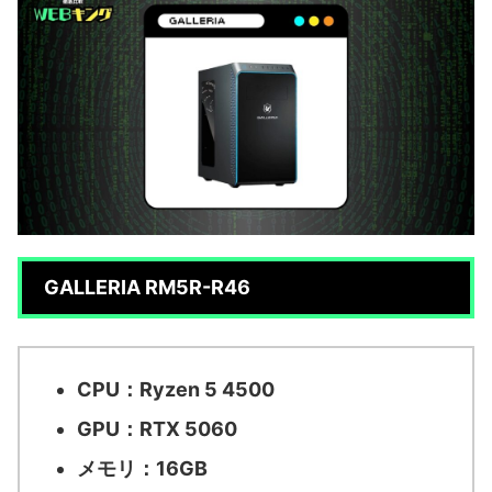
GALLERIA RM5R-R46
CPU：Ryzen 5 4500
GPU：RTX 5060
メモリ：16GB