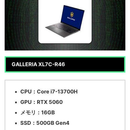
GALLERIA XL7C-R46
CPU：Core i7-13700H
GPU：RTX 5060
メモリ：16GB
SSD：500GB Gen4