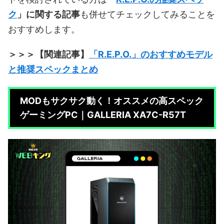
ク
」に関する記事
も併せてチェックしてみることを
おすすめします。
＞＞＞【関連記事】
「R.E.P.O.」のおすすめモデル
と推奨スペックまとめ
MODもサクサク動く！オススメの高スペック
ゲーミングPC｜GALLERIA XA7C-R57T