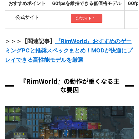
おすすめポイント
60fpsを維持できる低価格モデル
60
公式サイト
公式サイト
＞＞＞【関連記事】
『RimWorld』おすすめのゲー
ミングPCと推奨スペックまとめ！MODが快適にプ
レイできる高性能モデルを厳選
『RimWorld』の動作が重くなる主
な要因