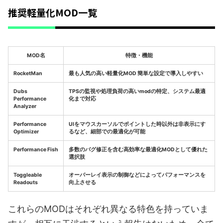
推奨軽量化MOD一覧
MOD名
特徴・機能
RocketMan
最も人気の高い軽量化MOD 簡単な設定で導入しやすい
Dubs
TPSの監視や処理負荷の高いmodの特定、システム最適
Performance
化まで対応
Analyzer
Performance
UIをマウスカーソルでポイントした時以外は非表示にす
Optimizer
るなど、細部での最適化が可能
Performance Fish
多数のバグ修正を含む高効率な最適化MODとして優れた
選択肢
Toggleable
オーバーレイ表示の制御などによってパフォーマンスを
Readouts
向上させる
これらのMODはそれぞれ異なる特色を持っていま