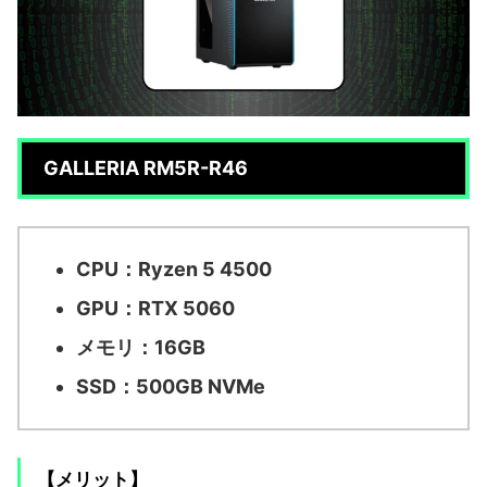
GALLERIA RM5R-R46
CPU：Ryzen 5 4500
GPU：RTX 5060
メモリ：16GB
SSD：500GB NVMe
【メリット】