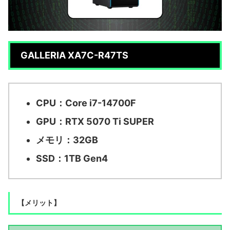
GALLERIA XA7C-R47TS
CPU：Core i7-14700F
GPU：RTX 5070 Ti SUPER
メモリ：32GB
SSD：1TB Gen4
【メリット】