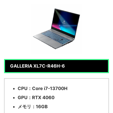
GALLERIA XL7C-R46H-6
CPU：Core i7-13700H
GPU：RTX 4060
メモリ：16GB