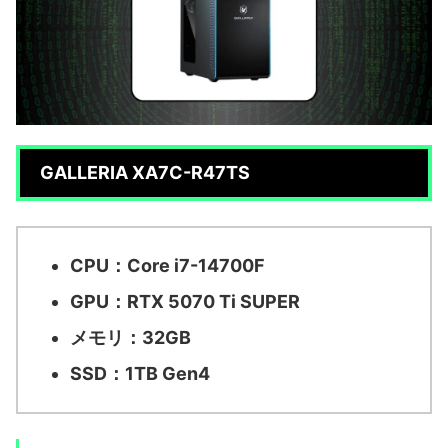
GALLERIA XA7C-R47TS
CPU：Core i7-14700F
GPU：RTX 5070 Ti SUPER
メモリ：32GB
SSD：1TB Gen4