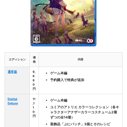
価
エディション
内容
格
通常版
9,
ゲーム本編
6
予約購入で特典が追加
8
0
円
Digital
11
ゲーム本編
Deluxe
,1
ユミアのアトリエ カラーコレクション
（各キ
1
0
ャラクターアナザーカラーコスチューム2着
円
ずつの全14着）
装飾品「ぷにバッチ」3個とそのレシピ