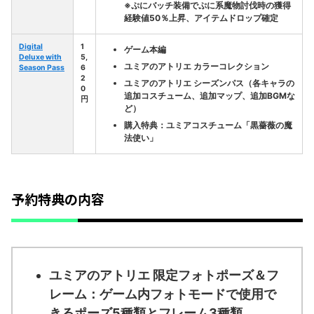
※ぷにバッチ装備でぷに系魔物討伐時の獲得
経験値50％上昇、アイテムドロップ確定
Digital
1
ゲーム本編
Deluxe with
5,
ユミアのアトリエ カラーコレクション
Season Pass
6
2
ユミアのアトリエ シーズンパス
（各キャラの
0
追加コスチューム、追加マップ、追加BGMな
円
ど）
購入特典：ユミアコスチューム「黒薔薇の魔
法使い」
予約特典の内容
ユミアのアトリエ 限定フォトポーズ＆フ
レーム：ゲーム内フォトモードで使用で
きるポーズ5種類とフレーム3種類