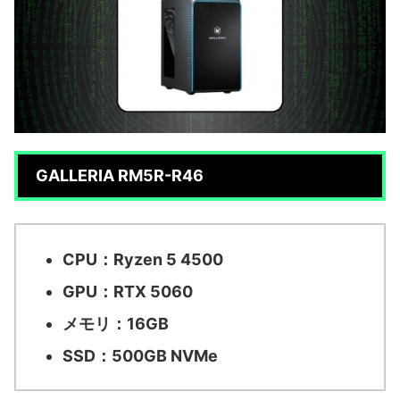
GALLERIA RM5R-R46
CPU：Ryzen 5 4500
GPU：RTX 5060
メモリ：16GB
SSD：500GB NVMe