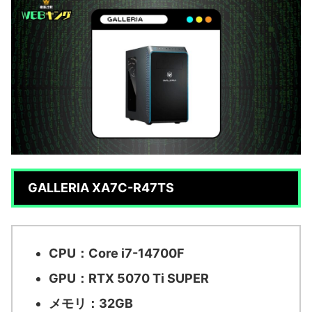
GALLERIA XA7C-R47TS
CPU：Core i7-14700F
GPU：RTX 5070 Ti SUPER
メモリ：32GB