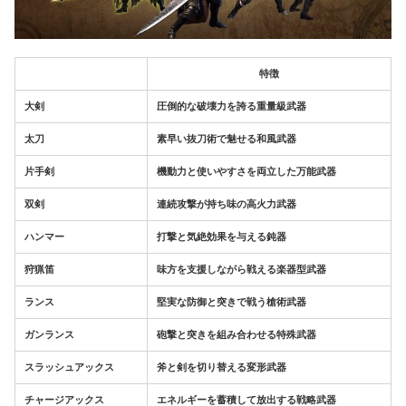
特徴
大剣
圧倒的な破壊力を誇る重量級武器
太刀
素早い抜刀術で魅せる和風武器
片手剣
機動力と使いやすさを両立した万能武器
双剣
連続攻撃が持ち味の高火力武器
ハンマー
打撃と気絶効果を与える鈍器
狩猟笛
味方を支援しながら戦える楽器型武器
ランス
堅実な防御と突きで戦う槍術武器
ガンランス
砲撃と突きを組み合わせる特殊武器
スラッシュアックス
斧と剣を切り替える変形武器
チャージアックス
エネルギーを蓄積して放出する戦略武器