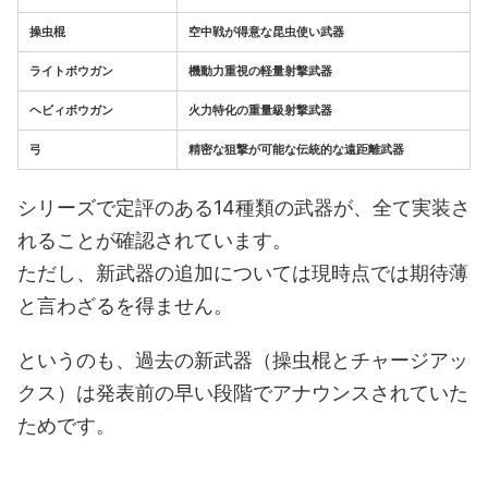
操虫棍
空中戦が得意な昆虫使い武器
ライトボウガン
機動力重視の軽量射撃武器
ヘビィボウガン
火力特化の重量級射撃武器
弓
精密な狙撃が可能な伝統的な遠距離武器
シリーズで定評のある14種類の武器が、全て実装さ
れることが確認されています。
ただし、新武器の追加については現時点では期待薄
と言わざるを得ません。
というのも、過去の新武器（操虫棍とチャージアッ
クス）は発表前の早い段階でアナウンスされていた
ためです。