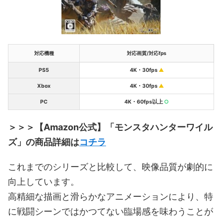
対応機種
対応画質/対応fps
PS5
4K・30fps
▲
Xbox
4K・30fps
▲
PC
4K・60fps以上
○
＞＞＞【Amazon公式】「モンスタハンターワイル
ズ」の商品詳細は
コチラ
これまでのシリーズと比較して、映像品質が劇的に
向上しています。
高精細な描画と滑らかなアニメーションにより、特
に戦闘シーンではかつてない臨場感を味わうことが