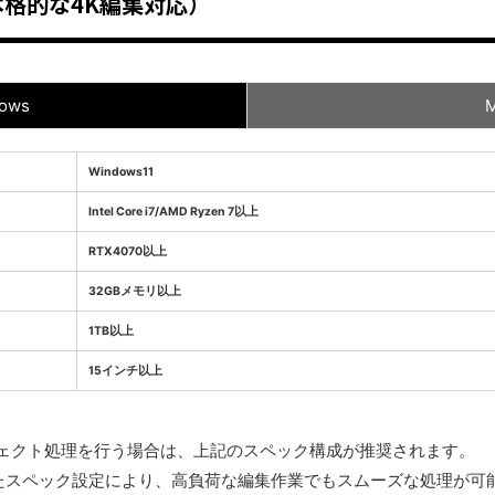
格的な4K編集対応）
ows
Windows11
Intel Core i7/AMD Ryzen 7以上
RTX4070以上
32GBメモリ以上
1TB以上
15インチ以上
フェクト処理を行う場合は、上記のスペック構成が推奨されます。
たスペック設定により、高負荷な編集作業でもスムーズな処理が可