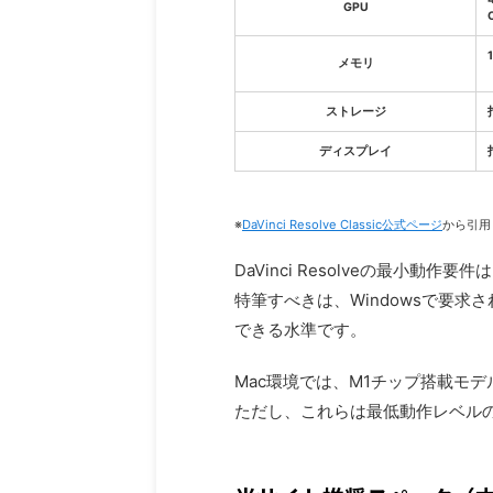
GPU
メモリ
ストレージ
ディスプレイ
※
DaVinci Resolve Classic公式ページ
から引用
DaVinci Resolveの最小
特筆すべきは、Windowsで要求さ
できる水準です。
Mac環境では、M1チップ搭載モデ
ただし、これらは最低動作レベル