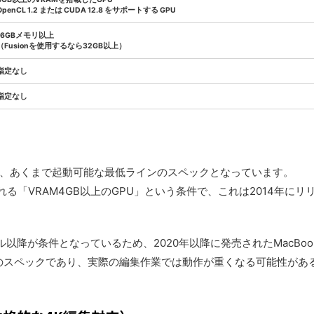
OpenCL 1.2 または CUDA 12.8 をサポートする GPU
16GBメモリ以上
（Fusionを使用するなら32GB以上）
指定なし
指定なし
動作要件は、あくまで起動可能な最低ラインのスペックとなっています。
れる「VRAM4GB以上のGPU」という条件で、これは2014年にリリ
ル以降が条件となっているため、2020年以降に発売されたMacBo
のスペックであり、実際の編集作業では動作が重くなる可能性があ