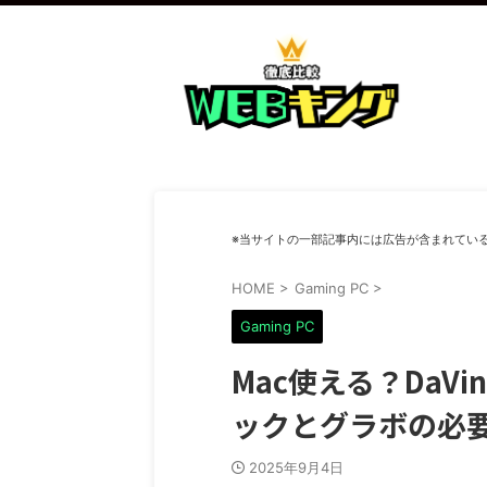
※当サイトの一部記事内には広告が含まれてい
HOME
>
Gaming PC
>
Gaming PC
Mac使える？DaV
ックとグラボの必
2025年9月4日