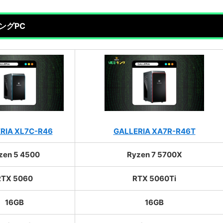
ングPC
RIA XL7C-R46
GALLERIA XA7R-R46T
zen 5 4500
Ryzen 7 5700X
RTX 5060
RTX 5060Ti
16GB
16GB