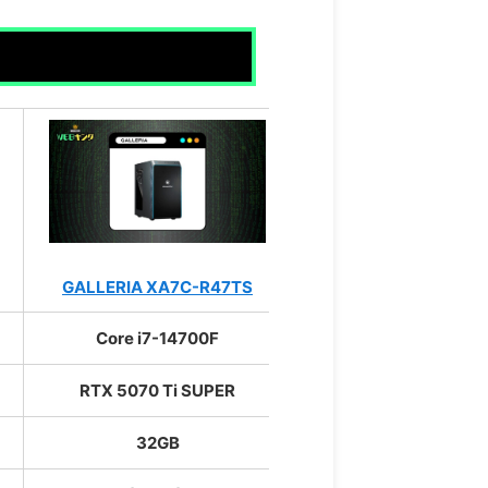
GALLERIA XA7C-R47TS
G
Core i7-14700F
RTX 5070 Ti SUPER
32GB