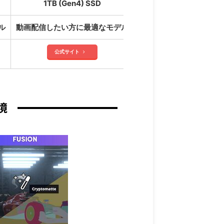
1TB (Gen4) SSD
ル
動画配信したい方に最適なモデル
高性能モニターを搭載！
公式サイト
境