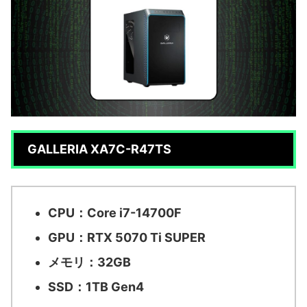
GALLERIA XA7C-R47TS
CPU：Core i7-14700F
GPU：RTX 5070 Ti SUPER
メモリ：32GB
SSD：1TB Gen4