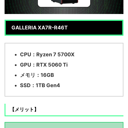
GALLERIA XA7R-R46T
CPU：Ryzen 7 5700X
GPU：RTX 5060 Ti
メモリ：16GB
SSD：1TB Gen4
【メリット】