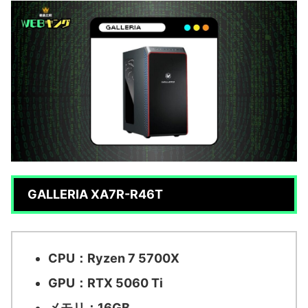
GALLERIA XA7R-R46T
CPU：Ryzen 7 5700X
GPU：RTX 5060 Ti
メモリ：16GB