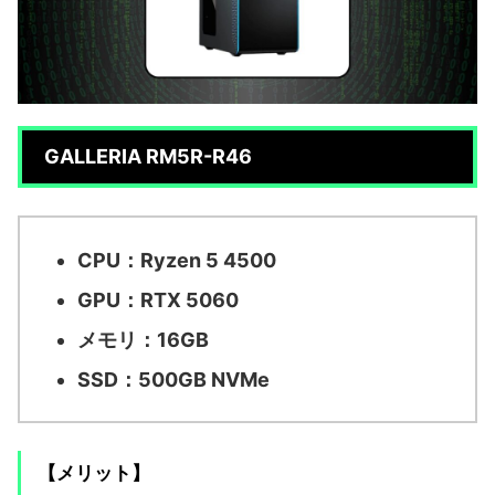
GALLERIA RM5R-R46
CPU：Ryzen 5 4500
GPU：RTX 5060
メモリ：16GB
SSD：500GB NVMe
【メリット】