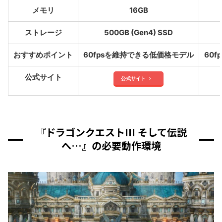
メモリ
16GB
ストレージ
500GB (Gen4) SSD
おすすめポイント
60fpsを維持できる低価格モデル
60
公式サイト
公式サイト
『ドラゴンクエストIII そして伝説
へ…』の必要動作環境