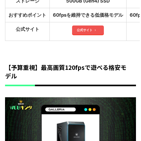
ストレージ
500GB (Gen4) SSD
おすすめポイント
60fpsを維持できる低価格モデル
60
公式サイト
公式サイト
【予算重視】最高画質120fpsで遊べる格安モ
デル