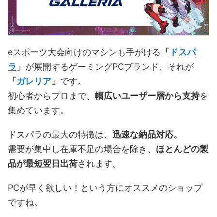
eスポーツ大会向けのマシンも手がける
「
ドスパ
ラ
」
が展開するゲーミングPCブランド、それが
「
ガレリア
」
です。
初心者からプロまで、
幅広いユーザー層から支持
を
集めています。
ドスパラの最大の特徴は、
迅速な納品対応。
需要が集中し在庫不足の場合を除き、
ほとんどの製
品が最短翌日出荷
されます。
PCが早く欲しい！という方にオススメのショップ
ですね。