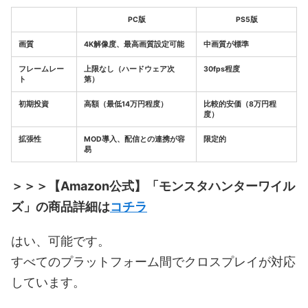
PC版
PS5版
画質
4K解像度、最高画質設定可能
中画質が標準
フレームレー
上限なし（ハードウェア次
30fps程度
ト
第）
初期投資
高額（最低14万円程度）
比較的安価（8万円程
度）
拡張性
MOD導入、配信との連携が容
限定的
易
＞＞＞【Amazon公式】「モンスタハンターワイル
ズ」の商品詳細は
コチラ
はい、可能です。
すべてのプラットフォーム間でクロスプレイが対応
しています。