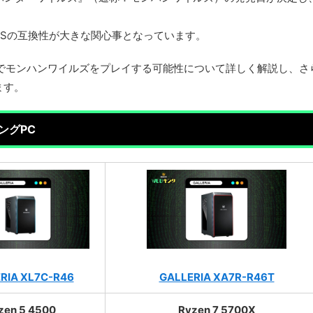
OSの互換性が大きな関心事となっています。
okでモンハンワイルズをプレイする可能性について詳しく解説し、さら
ます。
ングPC
RIA XL7C-R46
GALLERIA XA7R-R46T
zen 5 4500
Ryzen 7 5700X