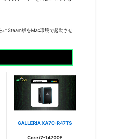
にSteam版をMac環境で起動させ
GALLERIA XA7C-R47TS
G
Core i7-14700F