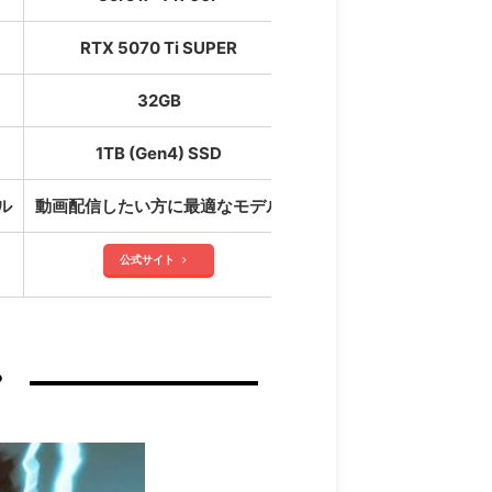
RTX 5070 Ti SUPER
32GB
1TB (Gen4) SSD
ル
動画配信したい方に最適なモデル
高性能モニターを搭載！
公式サイト
？